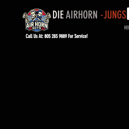
DIE
AIRHORN
-JUNGS
HE
Call Us At: 805 283 9889 For Service!