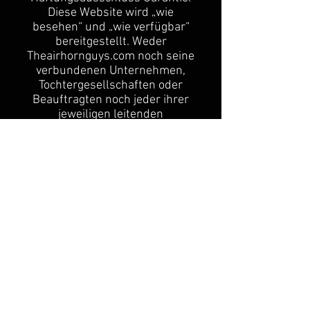
Diese Website wird „wie
besehen“ und „wie verfügbar“
bereitgestellt. Weder
Theairhornguys.com noch seine
verbundenen Unternehmen,
Tochtergesellschaften oder
Beauftragten noch jeder ihrer
jeweiligen leitenden
Angestellten, Direktoren,
Mitarbeiter, Vertreter,
Drittanbieter von Inhalten,
Designer, Auftragnehmer,
Distributoren, Händler,
Sponsoren, Lizenzgeber,
Rechtsvorgänger,
Rechtsnachfolger,
Abtretungsempfänger , oder
dergleichen (gemeinsam
„Partner“) garantieren diese
Verwendung der Website
Theairhornguys.com