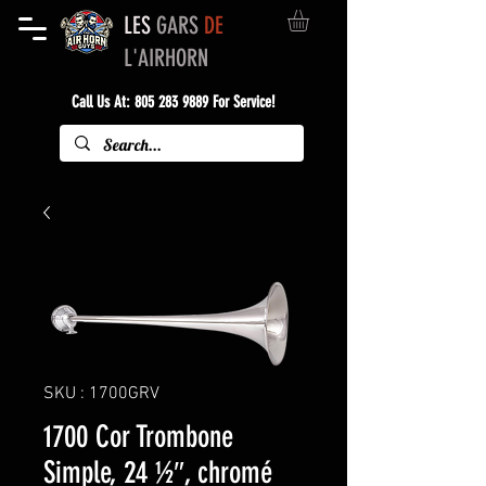
LES
GARS
DE
L'AIRHORN
Call Us At:
805 283 9889
For Service!
SKU : 1700GRV
1700 Cor Trombone
Simple, 24 ½″, chromé