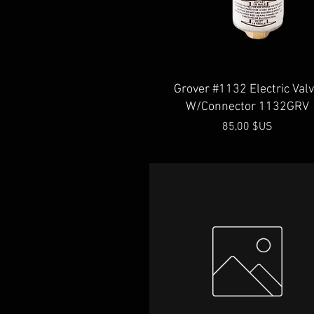
Aperçu rapide
Grover #1132 Electric Val
W/Connector 1132GRV
Prix
85,00 $US