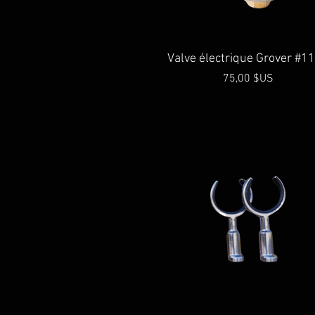
Aperçu rapide
Valve électrique Grover #1
Prix
75,00 $US