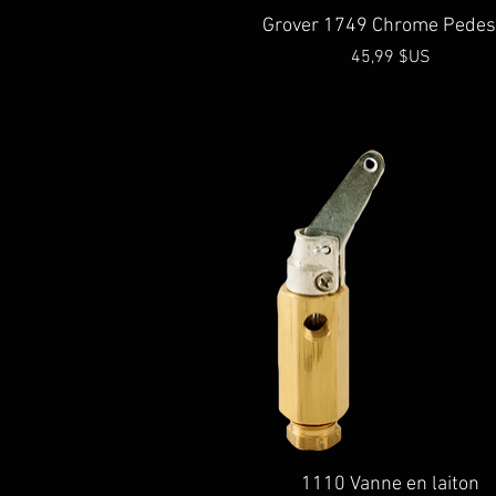
Aperçu rapide
Grover 1749 Chrome Pedes
Prix
45,99 $US
Aperçu rapide
1110 Vanne en laiton