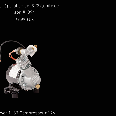
Aperçu rapide
de réparation de l&#39;unité de
son #1094
Prix
69,99 $US
Aperçu rapide
over 1167 Compresseur 12V