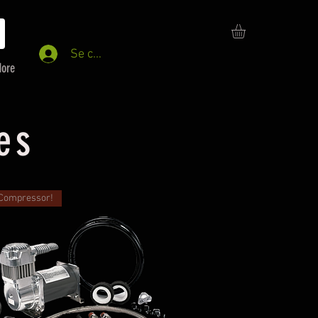
Se connecter
ore
es
Compressor!