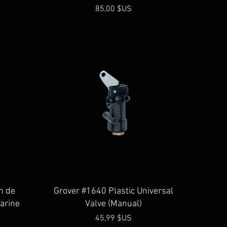
Prix
85,00 $US
Aperçu rapide
n de
Grover #1640 Plastic Universal
arine
Valve (Manual)
Prix
45,99 $US