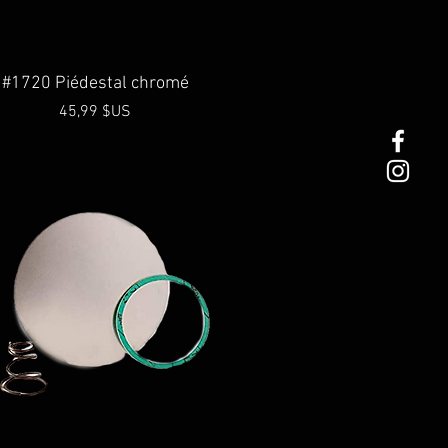
Aperçu rapide
#1720 Piédestal chromé
Prix
45,99 $US