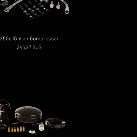
Aperçu rapide
250c IG Viair Compressor
Prix
245,27 $US