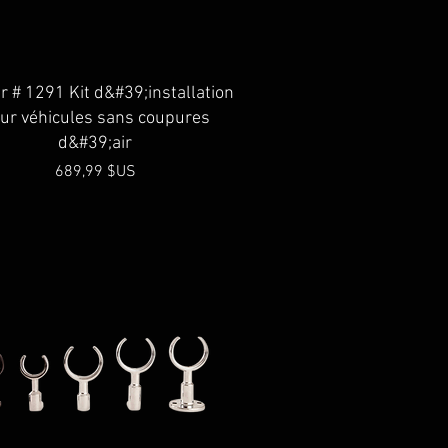
Aperçu rapide
r # 1291 Kit d&#39;installation
ur véhicules sans coupures
d&#39;air
Prix
689,99 $US