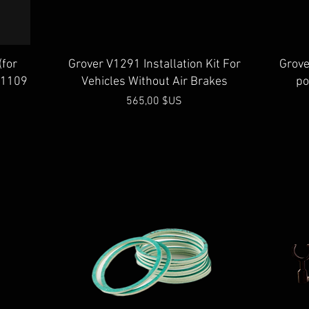
Aperçu rapide
(for
Grover V1291 Installation Kit For
Grove
h 1109
Vehicles Without Air Brakes
po
Prix
565,00 $US