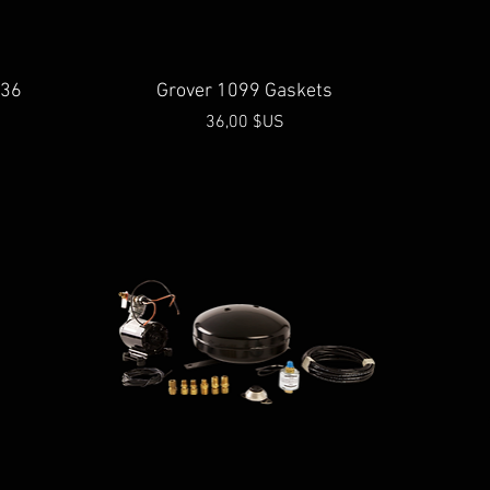
Aperçu rapide
136
Grover 1099 Gaskets
Prix
36,00 $US