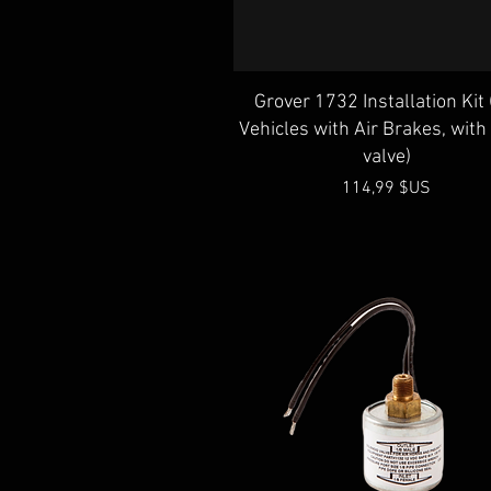
Aperçu rapide
Grover 1732 Installation Kit 
Vehicles with Air Brakes, wit
valve)
Prix
114,99 $US