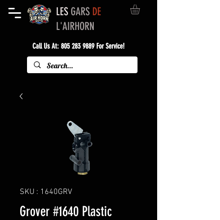
LES
GARS
DE
L'AIRHORN
Call Us At:
805 283 9889
For Service!
SKU : 1640GRV
Grover #1640 Plastic