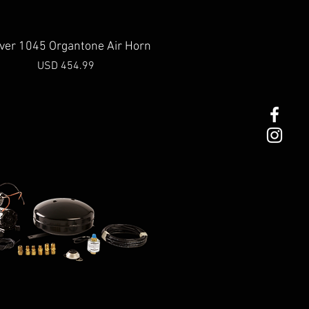
Vista rápida
ver 1045 Organtone Air Horn
Precio
USD 454.99