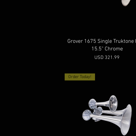
Vista rápida
Grover 1675 Single Truktone
15.5" Chrome
Precio
USD 321.99
Order Today!