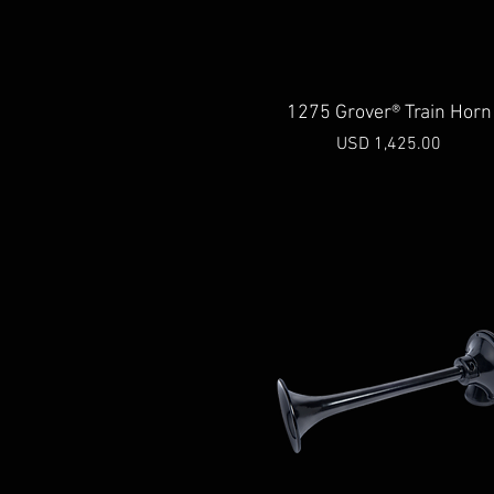
Vista rápida
1275 Grover® Train Horn
Precio
USD 1,425.00