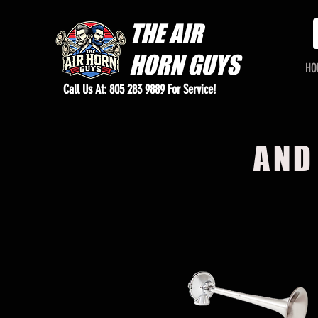
THE
AIR
HORN GUYS
HO
Call Us At: 805 283 9889 For Service!
AND