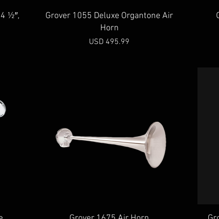
Vista rápida
4 ½″,
Grover 1055 Deluxe Organtone Air
Horn
Precio
USD 495.99
Vista rápida
e
Grover 1675 Air Horn
Gr