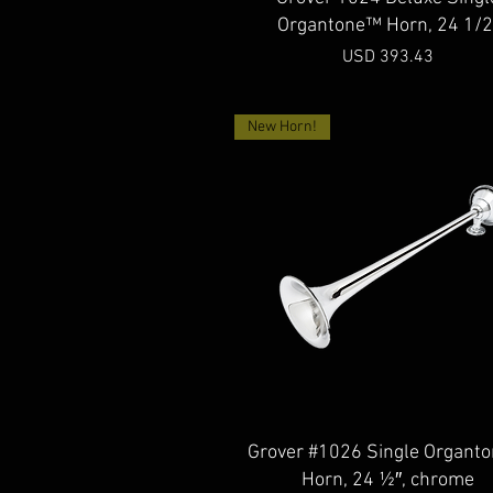
Organtone™ Horn, 24 1/2
Precio
USD 393.43
New Horn!
Vista rápida
Grover #1026 Single Organt
Horn, 24 ½″, chrome