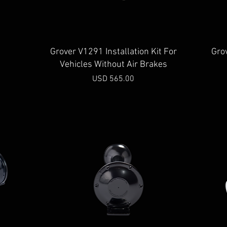
Vista rápida
Grover V1291 Installation Kit For
Gro
Vehicles Without Air Brakes
Precio
USD 565.00