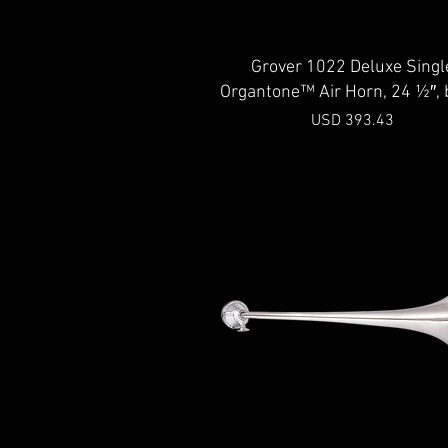
Vista rápida
Grover 1022 Deluxe Singl
Organtone™ Air Horn, 24 ½″, 
Precio
USD 393.43