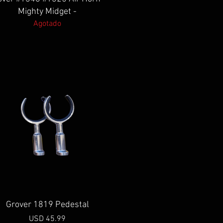
Mighty Midget -
Agotado
Vista rápida
Grover 1819 Pedestal
Precio
USD 45.99