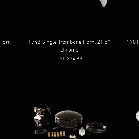
Vista rápida
 Horn
1748 Single Trombone Horn, 21.5″,
1701
chrome
Precio
USD 374.99