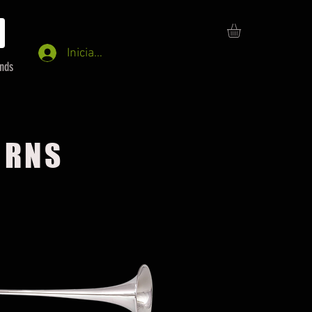
Iniciar sesión
ends
ORNS