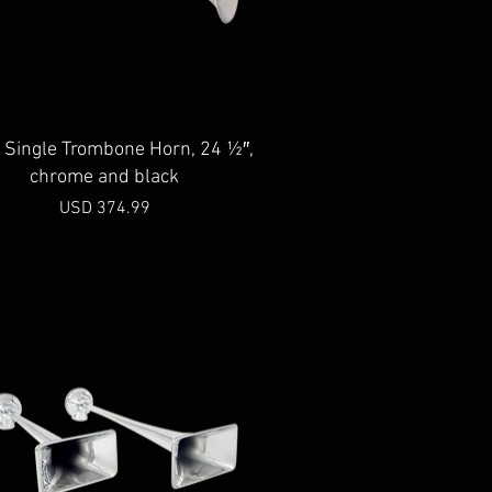
Vista rápida
 Single Trombone Horn, 24 ½″,
chrome and black
Precio
USD 374.99