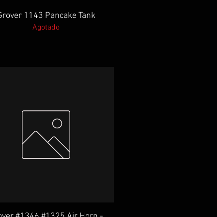
Vista rápida
Grover 1143 Pancake Tank
Agotado
Vista rápida
over #1346 #1325 Air Horn -