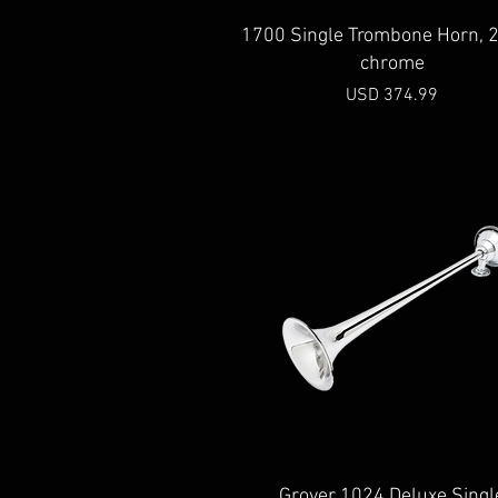
Vista rápida
1700 Single Trombone Horn, 2
chrome
Precio
USD 374.99
Vista rápida
Grover 1024 Deluxe Singl