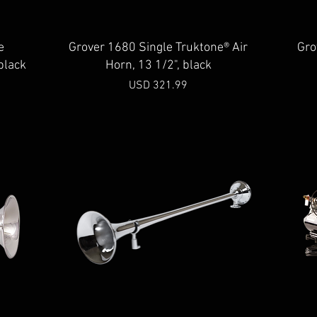
Vista rápida
e
Grover 1680 Single Truktone® Air
Gro
black
Horn, 13 1/2", black
Precio
USD 321.99