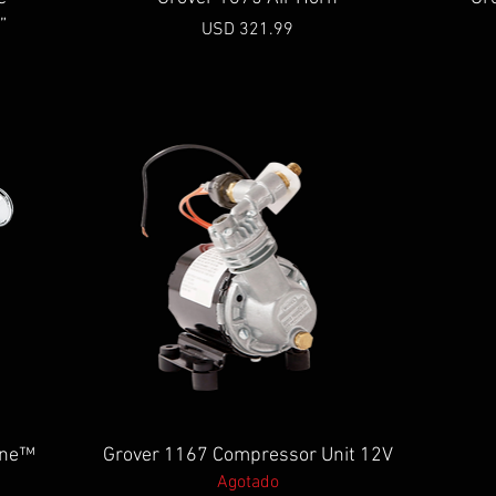
”
Precio
USD 321.99
Vista rápida
one™
Grover 1167 Compressor Unit 12V
Agotado