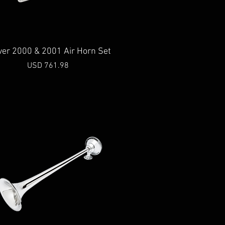
Vista rápida
ver 2000 & 2001 Air Horn Set
Precio
USD 761.98